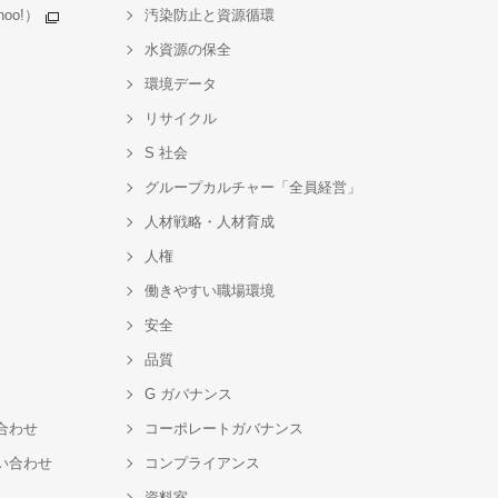
oo!）
汚染防止と資源循環
水資源の保全
環境データ
リサイクル
S 社会
グループカルチャー「全員経営」
人材戦略・人材育成
人権
働きやすい職場環境
安全
品質
G ガバナンス
合わせ
コーポレートガバナンス
い合わせ
コンプライアンス
資料室