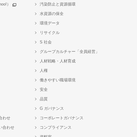
oo!）
汚染防止と資源循環
水資源の保全
環境データ
リサイクル
S 社会
グループカルチャー「全員経営」
人材戦略・人材育成
人権
働きやすい職場環境
安全
品質
G ガバナンス
合わせ
コーポレートガバナンス
い合わせ
コンプライアンス
資料室