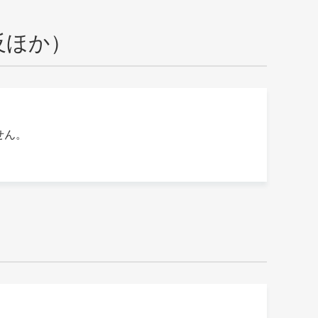
反ほか）
せん。