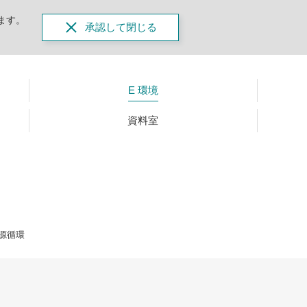
ます。
承認して閉じる
E 環境
資料室
源循環