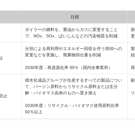
目標
ボイラーの燃料を、重油からガスに変更すること
新
で、NOx、SOx、ばいじんなどの汚染物質を削減
更
分別による再利用やエネルギー回収を伴う焼却への
製
変更などを実施し、廃棄物排出量を削減
組
止
2030年度：再資源化率 99％（国内全事業所）
再
積水化成品グループが生産するすべての製品につい
顧
て、バージン原料からリサイクル原料または生分
解・バイオマス由来のものへ置き換え
リ
防止
2030年度：リサイクル・バイオマス使用原料比率
50％以上