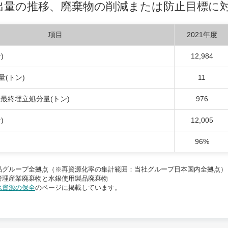
出量の推移、廃棄物の削減または防止目標に
項目
2021年度
)
12,984
(トン)
11
最終埋立処分量(トン)
976
)
12,005
96%
品グループ全拠点（※再資源化率の集計範囲：当社グループ日本国内全拠点）
管理産業廃棄物と水銀使用製品廃棄物
水資源の保全
のページに掲載しています。