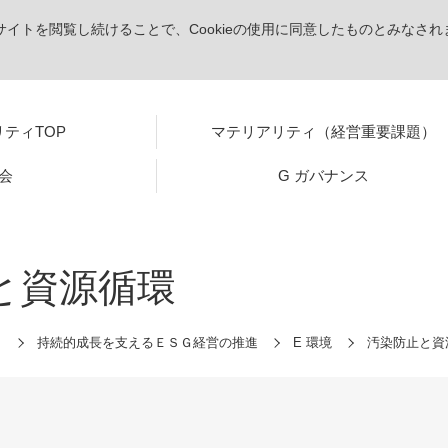
。サイトを閲覧し続けることで、Cookieの使用に同意したものとみなされ
ティTOP
マテリアリティ（経営重要課題）
社会
G ガバナンス
と資源循環
ィ
持続的成長を支えるＥＳＧ経営の推進
E 環境
汚染防止と資