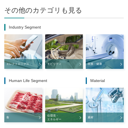
その他のカテゴリも見る
Industry Segment
エレクトロニクス
モビリティ
医療・健康
Human Life Segment
Material
住環境・
食
素材
エネルギー