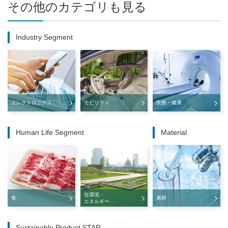
その他のカテゴリも見る
Industry Segment
エレクトロニクス
モビリティ
医療・健康
Human Life Segment
Material
住環境・
食
素材
エネルギー
Sustainable Product STAR